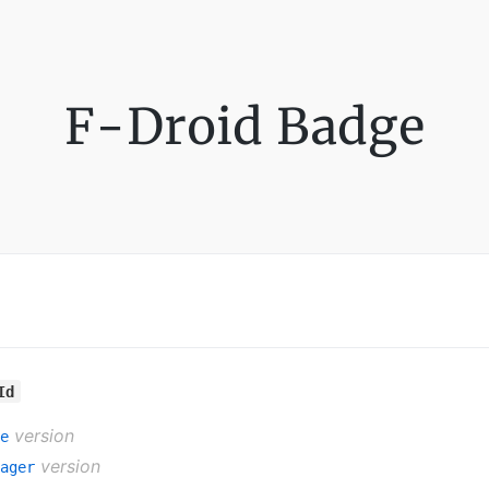
F-Droid Badge
Id
version
e
version
ager