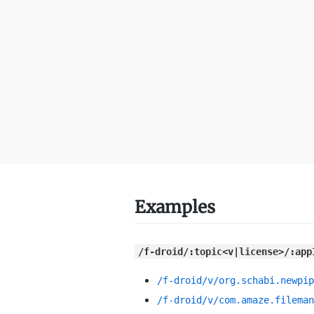
Examples
/f-droid/:topic<v|license>/:app
/f-droid/v/org.schabi.newpip
/f-droid/v/com.amaze.fileman